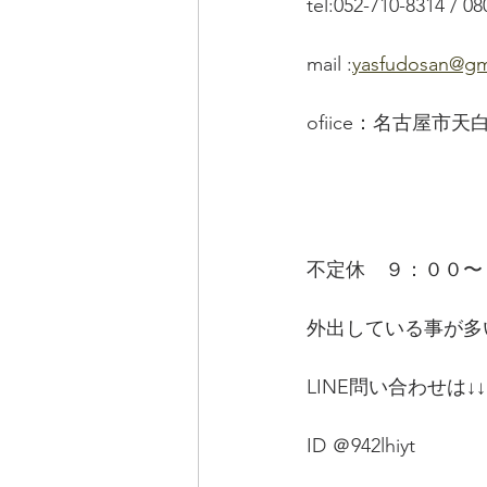
tel:052-710-8314 / 0
mail :
yasfudosan@gm
ofiice：名古屋市天
不定休　９：００〜
外出している事が多
LINE問い合わせは↓↓
ID ＠942lhiyt