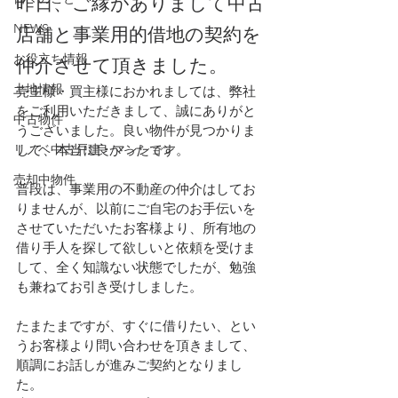
昨日、ご縁がありまして中古
NEWS
店舗と事業用的借地の契約を
お役立ち情報
仲介させて頂きました。
土地情報
売主様・買主様におかれましては、弊社
をご利用いただきまして、誠にありがと
中古物件
うございました。良い物件が見つかりま
リノベ中古戸建・マンション
して、本当に良かったです。
売却中物件
普段は、事業用の不動産の仲介はしてお
りませんが、以前にご自宅のお手伝いを
させていただいたお客様より、所有地の
借り手人を探して欲しいと依頼を受けま
して、全く知識ない状態でしたが、勉強
も兼ねてお引き受けしました。
たまたまですが、すぐに借りたい、とい
うお客様より問い合わせを頂きまして、
順調にお話しが進みご契約となりまし
た。