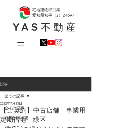
​宅地建物取引業
愛知県知事（2）24697
YAS不動産
記事
全ての記事
2022年7月13日
全ての記事
【ご契約】中古店舗 事業用
定期借地 緑区
新築分譲戸建
日々のこと