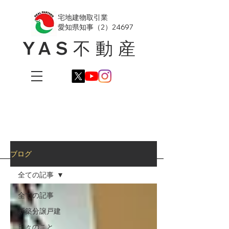
​宅地建物取引業
愛知県知事（2）24697
YAS不動産
ブログ
全ての記事
全ての記事
新築分譲戸建
日々のこと